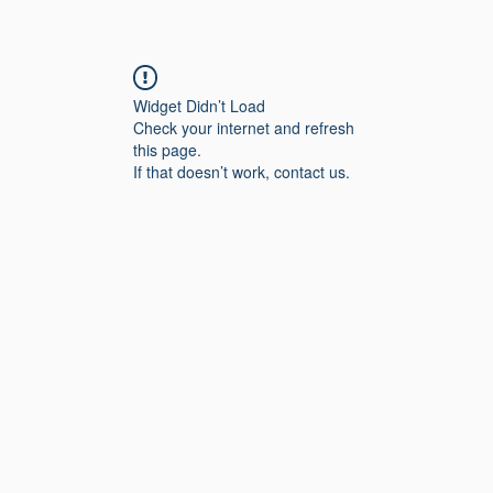
TƏLİMÇİ TOOLKİTİ
Özünü qiymətləndirmə
QAY
Widget Didn’t Load
Check your internet and refresh
this page.
If that doesn’t work, contact us.